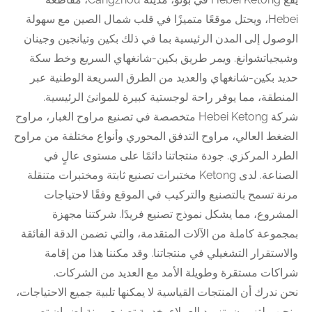
Hebei، ويحتل موقعًا متميزًا في قلب شمال الصين مع سهولة
الوصول إلى المدن الرئيسية بما في ذلك بكين وتيانجين وجينان
وشيجياتشوانغ. ويمر طريق بكين-شانغهاي السريع وخط سكة
حديد بكين-شانغهاي والعديد من الطرق السريعة الوطنية عبر
المنطقة، مما يوفر راحة لوجستية كبيرة للموانئ الرئيسية.
شركة Hebei Ketong متخصصة في تصنيع مراوح الغبار، مراوح
الضغط العالي، مراوح التدفق المحوري وأنواع مختلفة من مراوح
الطرد المركزي. جودة منتجاتنا دائمًا على مستوى عالٍ في
الصناعة. لدى Ketong مختبرات تصنيع ثابتة ومختبرات متنقلة
مرنة تسمح بالتصنيع والتركيب في الموقع وفقًا لاحتياجات
المشروع، مما يشكل نموذج تصنيع فريدًا. شركتنا مجهزة
بمجموعة كاملة من الآلات المتقدمة، والتي تضمن الدقة الفائقة
والاستقرار التشغيلي في منتجاتنا. وقد مكننا هذا من إقامة
شراكات مستقرة وطويلة الأمد مع العديد من الشركات.
نحن ندرك أن المنتجات القياسية لا يمكنها تلبية جميع الاحتياجات،
ونحن ملتزمون بتزويد العملاء بخدمة تصنيع مرنة لضمان تصميم