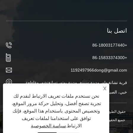
اتصل بنا
+86-18003177440
+86-15833374300
1192497966dong@gmail.com
قرية تشانغبولو، مدينة سيينغ، مدينة بوتو، تسانغتشو، مقاطعة
X
خبي، الصين
نحن نستخدم ملفات تعريف الارتباط لنقدم لك
تجربة تصفح أفضل، وتحليل حركة مرور الموقع،
وتخصيص المحتوى. باستخدام هذا الموقع، فإنك
حقوق الطبع والنشر © 2025 شركة Hebei Ketong لمعدات حماية البيئة المحدودة.
توافق على استخدامنا لملفات تعريف
جميع الحقوق محفوظة.
XML
|
RSS
|
Sitemap
|
Links
|
سياسة الخصوصية
|
الارتباط.
سياسة الخصوصية