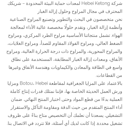
شركة Hebei Ketong لمعدات حماية البيئة المحدودة – شريكك
المحترف في مجال المراوح وحلول إزالة الغبار
نحن متخصصون في البحث والتطوير وتصنيع المراوح الصناعية
وأنظمة إزالة الغبار، ونقدم حلولًا مخصصة عالية الأداء لمعالجة
الهواء. تشمل منتجاتنا الأساسية مراوح الطرد المركزي، ومراوح
الضغط العالي، ومراوح الفولاذ المقاوم للصدأ، ومراوح الغلايات،
والمراوح المحورية، والمراوح ذات درجة الحرارة العالية، ومراوح
الأنفاق، ومعدات إزالة الغبار المطابقة، المستخدمة على نطاق
واسع في الطاقة والمعادن والكيماويات وهندسة الأنفاق وغيرها
من القطاعات.
بالاعتماد على المزايا الجغرافية لمقاطعة Botou، Hebei ومزايا
ورش العمل الحديثة الخاصة بها، فإننا نمتلك قدرات إنتاج كاملة
العملية بدءًا من قطع المواد وحتى اختبار المنتج النهائي. ضمان
أداء المنتج المتقدم من حيث الدقة ومقاومة التآكل والاستقرار
التشغيلي. يسعدنا أن نعلمك أن التخصيص متاح بناءً على ظروف
تشغيل محددة. إذا كانت لديك أي أسئلة، فلا تتردد في الاتصال بنا.