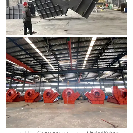
يقع Hebei Ketong في بوتو، مدينة Cangzhou، مقاطعة