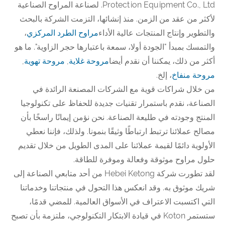
Protection Equipment Co., Ltd. لصناعة المراوح الصناعية
لأكثر من عقد من الزمن. منذ إنشائها، التزمت الشركة بالبحث
والتطوير وإنتاج المنتجات عالية الأداء
مراوح الطرد المركزي
،
والتمسك بمبدأ "الجودة أولا، سمعة باعتبارها حجر الزاوية". ما هو
أكثر من ذلك، يمكننا أن نقدم أيضا
مروحة غلاية
,
مروحة تهوية
,
مروحة منفاخ
، إلخ.
من خلال شراكات قوية مع الشركات المصنعة الرائدة في
الصناعة، نقدم باستمرار تقنيات جديدة للحفاظ على تكنولوجيا
المنتج وجودته في طليعة الصناعة. نحن نؤمن إيمانًا راسخًا بأن
مصالح عملائنا ترتبط ارتباطًا وثيقًا بنمونا. ولذلك، فإننا نعطي
الأولوية دائمًا لقيمة عملائنا على المدى الطويل من خلال تقديم
حلول مراوح موثوقة وفعالة وموفرة للطاقة.
لقد تطورت شركة Hebei Ketong من أحد متابعي الصناعة إلى
شريك موثوق به. وقد انعكس هذا التحول في منتجاتنا وخدماتنا
التي اكتسبت الاعتراف في الأسواق العالمية. للمضي قدمًا،
ستستمر Koton في قيادة الابتكار التكنولوجي، ملتزمة بأن تصبح