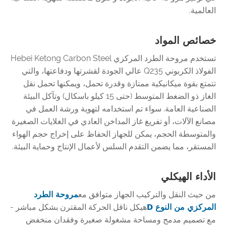
العالمية.
خصائص المواد
تستخدم مروحة الطرد المركزي Hebei Ketong Carbon Steel
الفولاذ الكربوني Q235 عالي الجودة لقشرتها ودفاعتها، والتي
تتمتع بقوة ميكانيكية ممتازة وقدرة تحمل، ويمكنها تحمل نقل
الغاز ذو الضغط المتوسط ​​(حتى 15 كيلو باسكال) وتآكل البيئة
الصناعية العامة. سواء تم استخدامه لتهوية ورشة العمل في
مصانع الآلات، أو تفريغ غاز المداخن العادي في الغلايات الصغيرة
والمتوسطة الحجم، يمكن للجهاز الحفاظ على إخراج حجم الهواء
المستقر، مما يضمن التقدم السلس لأعمال الإنتاج وحماية البيئة.
الأداء الهيكلي
من حيث النقل والتركيب الجهاز متوافق مع
مروحة الطرد
المركزي من النوع D
هيكل ناقل الحركة المقترن بشكل مباشر -
مع تصميم مدمج ومساحة مشغولة صغيرة وفقدان منخفض