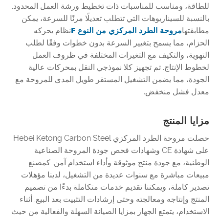
للطاقة، ومناسب للمناسبات ذات تخطيط ورشة العمل المحدود.
بالنسبة للسيناريوهات التي تتطلب تعديلًا مرنًا للسرعة، يمكن
مطابقتها
مروحة الطرد المركزي من النوع F
نظام يحركه
الحزام، مما يسمح بتغيير السرعة بدون خطوات وفقًا لطلب
التهوية، والتكيف مع التغيرات المختلفة في ظروف العمل
لخطوط الإنتاج. تم تجهيز كلا نموذجي النقل بمحركات عالية
الجودة، مما يضمن التشغيل المستقر طويل المدى للمروحة مع
معدل فشل منخفض.
مزايا المنتج
حصلت مروحة الطرد المركزي Hebei Ketong Carbon Steel
على شهادة CE وشهادات فحص جودة المروحة الصناعية
الوطنية، مع جودة منتج موثوقة وأداء استخدام آمن. كمصنع
مبيعات مباشرة مع سنوات عديدة من التشغيل، لدينا مؤهلات
تصدير كاملة، ويمكننا تقديم خدمات متكاملة بدءًا من تصميم
المنتج وإنتاجه ومعالجته وحتى إرشادات التثبيت بعد البيع. أثناء
الاستخدام، يتمتع الجهاز بمزايا الصيانة السهلة والفعالية من حيث