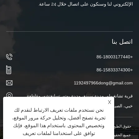
الإلكتروني لنا وسنكون على اتصال خلال 24 ساعة.
اتصل بنا
+86-18003177440
+86-15833374300
1192497966dong@gmail.com
قرية تشانغبولو، مدينة سيينغ، مدينة بوتو، تسانغتشو، مقاطعة
X
خبي، الصين
نحن نستخدم ملفات تعريف الارتباط لنقدم لك
تجربة تصفح أفضل، وتحليل حركة مرور الموقع،
وتخصيص المحتوى. باستخدام هذا الموقع، فإنك
حقوق الطبع والنشر © 2025 شركة Hebei Ketong لمعدات حماية البيئة المحدودة.
توافق على استخدامنا لملفات تعريف
جميع الحقوق محفوظة.
XML
|
RSS
|
Sitemap
|
Links
|
سياسة الخصوصية
|