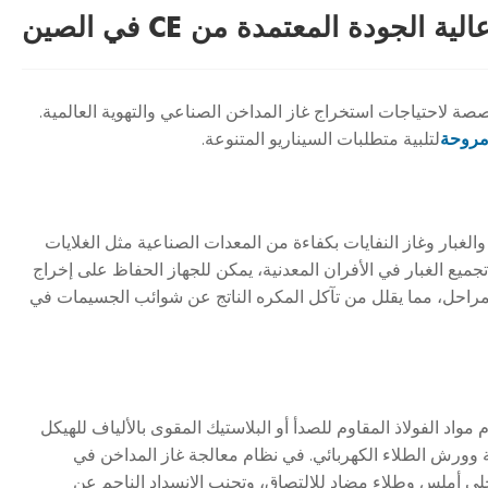
ودة المعتمدة من CE في الصين
صة لاحتياجات استخراج غاز المداخن الصناعي والتهوية العالمية.
مروحة
لتلبية متطلبات السيناريو المتنوعة.
مداخن والغبار وغاز النفايات بكفاءة من المعدات الصناعية مثل الغلايات
جميع الغبار في الأفران المعدنية، يمكن للجهاز الحفاظ على إخراج
مراحل، مما يقلل من تآكل المكره الناتج عن شوائب الجسيمات في
اد الفولاذ المقاوم للصدأ أو البلاستيك المقوى بالألياف للهيكل
ة وورش الطلاء الكهربائي. في نظام معالجة غاز المداخن في
لي أملس وطلاء مضاد للالتصاق، وتجنب الانسداد الناجم عن