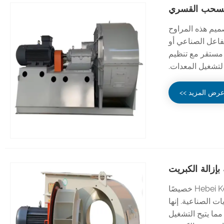
لسحب القسري
 تم تصميم هذه المراوح
فاعل الصناعي أو
ء مستقر مع تنظيم
لتشغيل المعدات.
رض المزيد >>
إزالة الكبريت
تم تصميم مروحة السحب المستحثة بإزالة الكبريت من مصنع Hebei Ketong خصيصًا
ت الصناعية. إنها
ما يتيح التشغيل