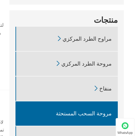
منتجات
لت
و

مراوح الطرد المركزي
د

مروحة الطرد المركزي

منفاخ
مروحة السحب المستحثة
لا
تم
WhatsApp