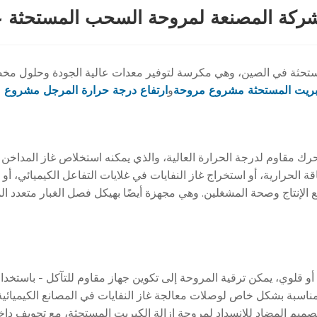
ركة المصنعة لمروحة السحب المستحثة عالية الج
 المستحثة في الصين، وهي مكرسة لتوفير معدات عالية الجودة وحلول مخص
كبريت المستحثة مشروع مروحة
و
ارتفاع درجة حرارة المرجل مشروع 
غط سلبي عالي ومحرك مقاوم لدرجة الحرارة العالية، والذي يمكنه استخلاص غاز ال
لحرارية، أو استخراج غاز النفايات في غلايات التفاعل الكيميائي، أو ت
لإنتاج وصحة المشغلين. وهي مجهزة أيضًا بهيكل فصل الغبار متعدد ال
قلوي، يمكن ترقية المروحة إلى تكوين جهاز مقاوم للتآكل - باستخدام مو
 مناسبة بشكل خاص لوصلات معالجة غاز النفايات في المصانع الكيميائي
ميم المضاد للانسداد لمروحة إزالة الكبريت المستحثة، مع تجويف داخ