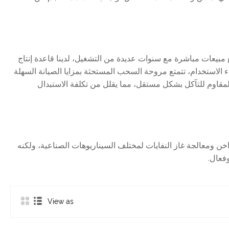
داء آمن. كمصنع مبيعات مباشرة مع سنوات عديدة من التشغيل، لدينا قاعدة إنتاج
اء الاستخدام، تتمتع مروحة السحب المستحثة بمزايا الصيانة السهلة
لمقاوم للتآكل بشكل مستقل، مما يقلل من تكلفة الاستبدال
ياجات استخراج غاز المداخن ومعالجة غاز النفايات لمختلف السيناريوهات الصناعية، ولكنه
وفعال.
View as