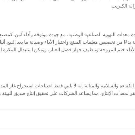
الة الكبريت.
 على شهادة CE وشهادات فحص جودة معدات التهوية الصناعية الوطنية، مع جودة موثوقة وأ
ءًا من تخصيص معلمات المنتج واختبار الأداء وصيانة ما بعد البيع. أثن
أداء ختم المروحة وتنظيف جهاز فصل الغبار، ويمكن استبدال المكره ا
 السحب المستحثة من Hebei Ketong يعني اختيار الكفاءة والسلامة والمتانة. إنه لا يلبي فقط احت
لمستقر لمعدات الإنتاج، مما يساعد الشركات على تحقيق إنتاج صديق للبيئة 