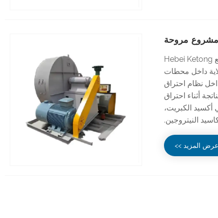
ا مشروع مروحة
يتم استخدام مروحة السحب المستحثة في محطة الطاقة المقدمة من مصنع Hebei Ketong
لاية داخل محطات
خل نظام احتراق
تجة أثناء احتراق
ي أكسيد الكبريت،
اسيد النيتروجين.
رض المزيد >>