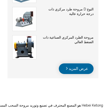
النوع D مروحة طرد مركزي ذات
درجة حرارة عالية
مروحة الطرد المركزي الصناعية ذات
الضغط العالي
عرض المزيد
Hebei Ketong هو المصنع المحترف في تصنيع وتوريد مروحة السحب المستحثة في الصين. نرحب بكم ترحيبا حارا في منتجات عالية الجودة بالجملة بأسعار تنافسية من مصنعنا.