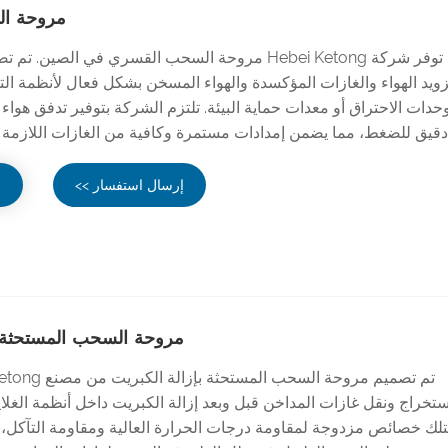
مروحة ا
توفر شركة Hebei Ketong مروحة السحب القسري في الصين.
زويد الهواء والغازات المؤكسدة والهواء المسخن بشكل فعال لأنظمة الت
حدات الاحتراق أو معدات حماية البيئة. تلتزم الشركة بتوفير تدفق هوا
قيق للضغط، مما يضمن إمدادات مستمرة وكافية من الغازات اللازمة 
إرسال استفسار >>
ع
مروحة السحب المستحثة ب
ستخراج ونقل غازات المداخن قبل وبعد إزالة الكبريت داخل أنظمة الغلايا
تلك خصائص مزدوجة لمقاومة درجات الحرارة العالية ومقاومة التآكل، م