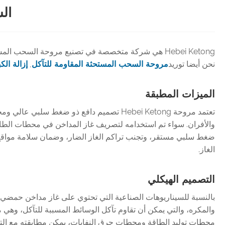
الش
Hebei Ketong هي شركة متخصصة في تصنيع مروحة السحب
نحن أيضا توريد
مروحة السحب المستحثة المقاومة للتآكل
,
إزالة ال
الميزات المطبقة
تعتمد مروحة Hebei Ketong تصميم دافع ذو ض
والأفران. سواء تم استخدامه لتصريف غاز المداخن في محطات الطاقة ا
ضغط سلبي مستقر، وتجنب تراكم الغاز الضار، وضمان سلامة مواقع ا
الغاز.
التصميم الهيكلي
بالنسبة للسيناريوهات الصناعية التي تحتوي على غاز مداخن حمضي أو 
والمكره، والتي يمكن أن تقاوم تآكل الوسائط المسببة للتآكل، وهي
محطات توليد الطاقة ومحطات حرق النفايات، يمكن مطابقته مع التص