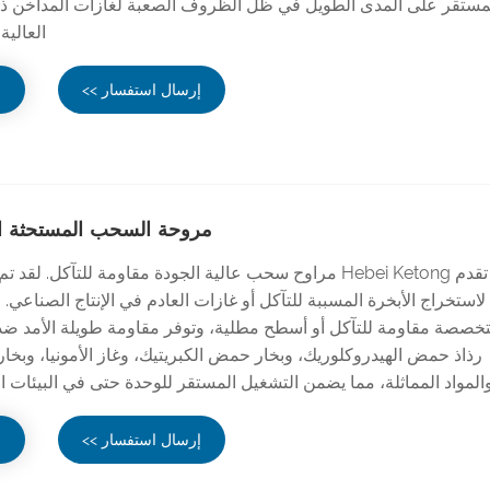
مستقر على المدى الطويل في ظل الظروف الصعبة لغازات المداخن ذا
العالية
إرسال استفسار >>
ع
مروحة السحب المستحثة ال
تقدم Hebei Ketong مراوح سحب عالية الجودة مقاومة للتآكل. ل
لاستخراج الأبخرة المسببة للتآكل أو غازات العادم في الإنتاج الصناعي
خصصة مقاومة للتآكل أو أسطح مطلية، وتوفر مقاومة طويلة الأمد ضد ا
رذاذ حمض الهيدروكلوريك، وبخار حمض الكبريتيك، وغاز الأمونيا، وبخ
المواد المماثلة، مما يضمن التشغيل المستقر للوحدة حتى في البيئات الك
إرسال استفسار >>
ع