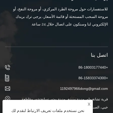
للاستفسارات حول مروحة الطرد المركزي، أو مروحة النفخ، أو
مروحة السحب المستحثة أو قائمة الأسعار، يرجى ترك بريدك
الإلكتروني لنا وسنكون على اتصال خلال 24 ساعة.
اتصل بنا
+86-18003177440
+86-15833374300
1192497966dong@gmail.com
قرية تشانغبولو، مدينة سيينغ، مدينة بوتو، تسانغتشو، مقاطعة
X
خبي، الصين
نحن نستخدم ملفات تعريف الارتباط لنقدم لك