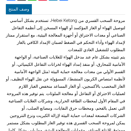
وصف المنتج
مروحة السحب القسري من Hebei Ketong، تستخدم بشكل أساسي
لتوصيل الهواء أو الغاز المؤكسد أو الهواء المسخن إلى أنظمة التفاعل
الصناعي أو معدات الاحتراق أو أجهزة المعالجة البيئية، مع استقرار ممتاز
لإمداد الهواء وأداء التحكم في الضغط لضمان الإمداد الكافي بالغاز
المطلوب للتشغيل العادي للمعدات.
يتم تثبيته بشكل عام عند مدخل الهواء للغلايات الصناعية، أو الواجهة
الأمامية للمحارق، أو منفذ إمداد الهواء لخزانات التفاعل الكيميائي، أو
القسم الأولي من معدات معالجة حماية البيئة (مثل الواجهة الأمامية
لأنظمة امتصاص الكربون المنشط)، المسؤولة عن نقل الهواء النظيف، أو
الغاز المخصب بالأكسجين، أو الغاز المساعد منخفض الغبار اللازم
لعمليات الاحتراق أو التفاعل أو معالجة الملوثات. يتم توفير هذه المروحة
في المقام الأول لمحطات الطاقة الحرارية، وشركات الغلايات الصناعية
التي تعمل بالفحم، ومحطات حرق النفايات، ومصانع الصلب، أو
الشركات المصنعة لمعدات حماية البيئة لإزالة الكبريت ونزع النتروجين.
يمكن لمروحة السحب القسري هذه توفير الغاز المطلوب بشكل مستمر
وموثوق للإنتاج الصناعي وعمليات المعالجة البيئية، مما يلبي بشكل كامل