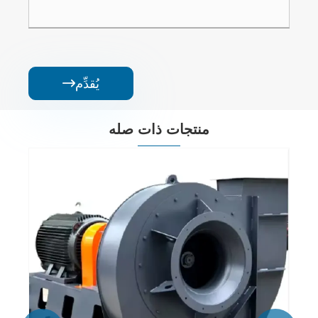
يُقدِّم

منتجات ذات صله