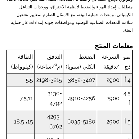
متطلبات إمداد الهواء والضغط لأنظمة الاحتراق، ووحدات التفاعل
الكيميائي، ومعدات حماية البيئة، مع الامتثال الصارم لمعايير تشغيل
سلامة المعدات الصناعية الوطنية ومواصفات جودة إمدادات غاز حماية
البيئة.
معلمات المنتج
نمو
السرعة
الضغط
التدفق
الطاقة
ذج
/دقيقة
الكلي (سنويا)
(م³/ساعة)
(كيلوواط)
4 أ
2900
3852-3407
2198-3215
5.5
3130-
4.5
7.5,11
4910-4256
2900
أ
4792
4293-
5 أ
2900
6035-5180
15، 18.5
6762