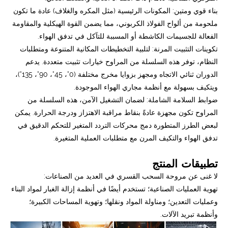
بناء قوي ومتين: المكونات الرئيسية (مثل المكره والغلاف) عادة ما تكون
ملحومة من ألواح الفولاذ الكربوني، مما يضمن القوة الهيكلية والمقاومة
الفعالة للجسيمات الكاشطة أو المسببة للتآكل في تدفق الهواء.
تكوينات التثبيت المرنة: لتلبية التخطيطات المكانية المتنوعة ومتطلبات
النظام، توفر هذه السلسلة من المراوح خيارات تثبيت متعددة. يدعم
الدوران ثنائي الاتجاه ومجهز بزوايا مخرج مختلفة (0°، 45°، 90°، 135°)،
ويتكيف بسهولة مع أنظمة مجاري الهواء الموجودة.
ضوابط السلامة الشاملة: لضمان التشغيل الآمن، هذه السلسلة من
المراوح تكون مجهزة عادةً بنقاط مراقبة الاهتزاز ودرجة الحرارة. يمكن
لبعض الطرز المتطورة دمج محركات التردد المتغير للتحكم الدقيق في
تدفق الهواء والتكيف المرن مع متطلبات العملية المتغيرة.
تطبيقات المنتج
لا غنى عن مروحة السحب القسري في العديد من الصناعات:
تهوية العمليات الصناعية؛ تستخدم أيضًا في أنظمة إزالة الغبار لمواد البناء
وعمليات التعدين؛ ومناولة المواد ونقلها؛ وتهوية المساحات الكبيرة؛
وأنظمة تبريد الآلات.