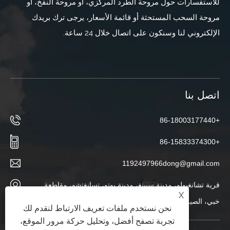
للاستفسارات حول مروحة الطرد المركزي، أو مروحة النفخ، أو
مروحة السحب المستحثة أو قائمة الأسعار، يرجى ترك بريدك
الإلكتروني لنا وسنكون على اتصال خلال 24 ساعة.
اتصل بنا
+86-18003177440
+86-15833374300
1192497966dong@gmail.com
قرية تشانغبولو، مدينة سيينغ، مدينة بوتو، تسانغتشو، مقاطعة
X
خبي، الصين
نحن نستخدم ملفات تعريف الارتباط لنقدم لك
تجربة تصفح أفضل، وتحليل حركة مرور الموقع،