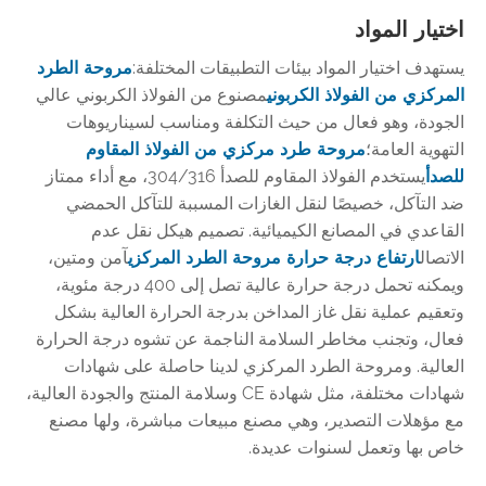
اختيار المواد
يستهدف اختيار المواد بيئات التطبيقات المختلفة:
مروحة الطرد
المركزي من الفولاذ الكربوني
مصنوع من الفولاذ الكربوني عالي
الجودة، وهو فعال من حيث التكلفة ومناسب لسيناريوهات
التهوية العامة؛
مروحة طرد مركزي من الفولاذ المقاوم
للصدأ
يستخدم الفولاذ المقاوم للصدأ 304/316، مع أداء ممتاز
ضد التآكل، خصيصًا لنقل الغازات المسببة للتآكل الحمضي
القاعدي في المصانع الكيميائية. تصميم هيكل نقل عدم
الاتصال
ارتفاع درجة حرارة مروحة الطرد المركزي
آمن ومتين،
ويمكنه تحمل درجة حرارة عالية تصل إلى 400 درجة مئوية،
وتعقيم عملية نقل غاز المداخن بدرجة الحرارة العالية بشكل
فعال، وتجنب مخاطر السلامة الناجمة عن تشوه درجة الحرارة
العالية. ومروحة الطرد المركزي لدينا حاصلة على شهادات
شهادات مختلفة، مثل شهادة CE وسلامة المنتج والجودة العالية،
مع مؤهلات التصدير، وهي مصنع مبيعات مباشرة، ولها مصنع
خاص بها وتعمل لسنوات عديدة.