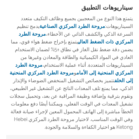
سيناريوهات التطبيق
يتمتع هذا النوع من المعجبين بجميع وظائف التكيف متعدد
السيناريوهات:
مروحة الطرد المركزي الصناعية
يدمج تنظيم
السرعة الذكي والكشف الذاتي عن الأخطاء،
مروحة الطرد
المركزي ذات الضغط العالي
يتمتع بإخراج ضغط هواء قوي، مما
يضمن دقة ضغط نقل الغاز في نطاق ±5% لضمان الاستخدام
العادي في المواد الكيميائية والطاقة والمعادن وغيرها من
السيناريوهات المتعددة. أثناء عملية الاستخدام،
مروحة الطرد
المركزي المنحنية إلى الأمام
و
مروحة الطرد المركزي المنحنية
إلى الخلف
تتميز بخصائص التشغيل المنخفض الضوضاء والإنذار
الذكي، مما يمنع تلف المعدات الناتج عن التشغيل غير الطبيعي،
ونقوم بترقية وإضافة وظيفة المراقبة عن بعد، وتحميل سجلات
تشغيل المعدات في الوقت الفعلي، ويمكننا أيضًا دفع معلومات
الخطأ مباشرة إلى الهاتف المحمول المعين لإجراء صيانة فعالة
وفي الوقت المناسب. لاختيار مروحة الطرد المركزي Hebei
Ketong هو اختيار الكفاءة والسلامة والجودة.