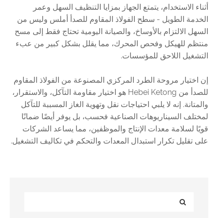
أثناء الاستخدام، يتمتع الجهاز بمزايا التنظيف السهل وعمر
الخدمة الطويل - سطح الفولاذ المقاوم للصدأ أملس وليس من
السهل الالتزام بالأوساخ، والصيانة اليومية تحتاج فقط إلى مسح
منتظم للهيكل وفحص المحرك، مما يقلل بشكل كبير من عبء
التشغيل اللاحق للمؤسسات.
إن اختيار مروحة الطرد المركزي المصنوعة من الفولاذ المقاوم
للصدأ من Hebei Ketong هو اختيار مقاومة التآكل، والاستقرار،
والمتانة. إنه لا يلبي احتياجات نقل وتهوية الغاز المسببة للتآكل
لمختلف السيناريوهات الصناعية فحسب، بل يوفر أيضًا ضمانًا
قويًا لسلامة معدات الإنتاج والموظفين، مما يساعد الشركات
على تقليل تكرار استبدال المعدات والتحكم في تكاليف التشغيل.