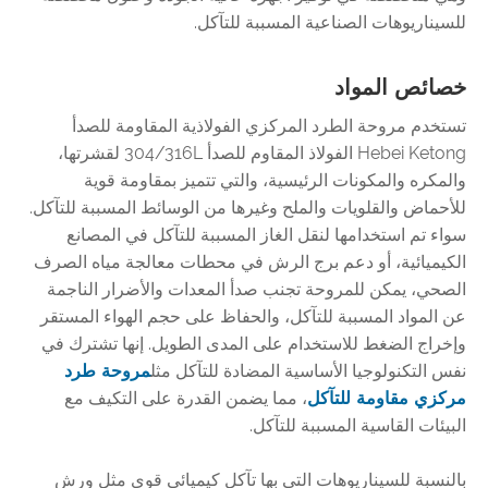
للسيناريوهات الصناعية المسببة للتآكل.
خصائص المواد
تستخدم مروحة الطرد المركزي الفولاذية المقاومة للصدأ
Hebei Ketong الفولاذ المقاوم للصدأ 304/316L لقشرتها،
والمكره والمكونات الرئيسية، والتي تتميز بمقاومة قوية
للأحماض والقلويات والملح وغيرها من الوسائط المسببة للتآكل.
سواء تم استخدامها لنقل الغاز المسببة للتآكل في المصانع
الكيميائية، أو دعم برج الرش في محطات معالجة مياه الصرف
الصحي، يمكن للمروحة تجنب صدأ المعدات والأضرار الناجمة
عن المواد المسببة للتآكل، والحفاظ على حجم الهواء المستقر
وإخراج الضغط للاستخدام على المدى الطويل. إنها تشترك في
نفس التكنولوجيا الأساسية المضادة للتآكل مثل
مروحة طرد
مركزي مقاومة للتآكل
، مما يضمن القدرة على التكيف مع
البيئات القاسية المسببة للتآكل.
بالنسبة للسيناريوهات التي بها تآكل كيميائي قوي مثل ورش