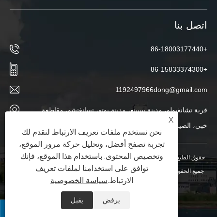
اتصل بنا
+86-18003177440
+86-15833374300
1192497966dong@gmail.com
قرية تشانغبولو، مدينة سيينغ، مدينة بوتو، تسانغتشو، مقاطعة
X
خبي، الصين
نحن نستخدم ملفات تعريف الارتباط لنقدم لك
تجربة تصفح أفضل، وتحليل حركة مرور الموقع،
وتخصيص المحتوى. باستخدام هذا الموقع، فإنك
حقوق الطبع والنشر © 2025 شركة Hebei Ketong لمعدات حماية البيئة المحدودة.
توافق على استخدامنا لملفات تعريف
جميع الحقوق محفوظة.
XML
|
RSS
|
Sitemap
|
Links
|
سياسة الخصوصية
|
الارتباط.
سياسة الخصوصية
يرفض
يقبل

