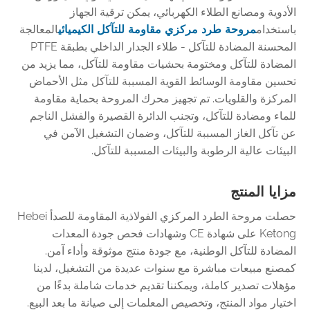
الأدوية ومصانع الطلاء الكهربائي، يمكن ترقية الجهاز
باستخدام
مروحة طرد مركزي مقاومة للتآكل الكيميائي
المعالجة
المحسنة المضادة للتآكل - طلاء الجدار الداخلي بطبقة PTFE
المضادة للتآكل ومختومة بحشيات مقاومة للتآكل، مما يزيد من
تحسين مقاومة الوسائط القوية المسببة للتآكل مثل الأحماض
المركزة والقلويات. تم تجهيز محرك المروحة بحماية مقاومة
للماء ومضادة للتآكل، وتجنب الدائرة القصيرة والفشل الناجم
عن تآكل الغاز المسببة للتآكل، وضمان التشغيل الآمن في
البيئات عالية الرطوبة والبيئات المسببة للتآكل.
مزايا المنتج
حصلت مروحة الطرد المركزي الفولاذية المقاومة للصدأ Hebei
Ketong على شهادة CE وشهادات فحص جودة المعدات
المضادة للتآكل الوطنية، مع جودة منتج موثوقة وأداء آمن.
كمصنع مبيعات مباشرة مع سنوات عديدة من التشغيل، لدينا
مؤهلات تصدير كاملة، ويمكننا تقديم خدمات شاملة بدءًا من
اختيار مواد المنتج، وتخصيص المعلمات إلى صيانة ما بعد البيع.