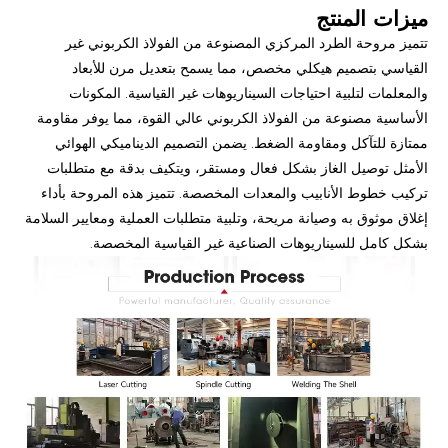
ميزات المنتج
تتميز مروحة الطرد المركزي المصنوعة من الفولاذ الكربوني غير
القياسي بتصميم هيكلي مخصص، مما يسمح بتعديل مرن للأبعاد
والمعلمات لتلبية احتياجات السيناريوهات غير القياسية. المكونات
الأساسية مصنوعة من الفولاذ الكربوني عالي القوة، مما يوفر مقاومة
ممتازة للتآكل ومقاومة الضغط. يضمن التصميم الديناميكي الهوائي
الأمثل توصيل الغاز بشكل فعال ومستقر، ويتكيف بدقة مع متطلبات
تركيب خطوط الأنابيب والمعدات المخصصة. تتميز هذه المروحة بأداء
إغلاق موثوق به وصيانة مريحة، وتلبية متطلبات العملية ومعايير السلامة
بشكل كامل للسيناريوهات الصناعية غير القياسية المخصصة.