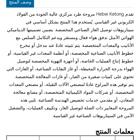
وصف المنتج
تقدم Hebei Ketong مروحة طرد مركزي عالية الجودة من الفولاذ
الكربوني غير القياسي. يُستخدم هذا المنتج بشكل أساسي في
سيناريوهات توصيل الغاز الصناعي المخصصة. يضمن تصميمها الديناميكي
الهوائي الأمثل تدفق هواء فعال ومستقر ويدعم التكامل السلس مع
الأنابيب والمعدات المتخصصة. يتم تثبيته عادةً عند مدخل أو مخرج
خطوط الأنابيب الصناعية المخصصة، أو أنظمة المعدات غير القياسية، أو
خطوط إنتاج العمليات الخاصة، أو أجهزة التهوية المخصصة لتوصيل
الهواء بدرجة الحرارة المحيطة، أو غاز النفايات الصناعية، أو الغازات التي
تحتوي على كميات صغيرة من الغبار، أو غازات المعالجة المتخصصة.
يتم توفير هذه المراوح عادةً لمصنعي الآلات الثقيلة، أو مصنعي المعدات
المخصصة، أو شركات المواد الكيميائية المتخصصة، أو مصانع معالجة
المعادن، أو مقدمي خدمات تخصيص الهندسة الصناعية. تلبي هذه
المروحة المعايير ذات الصلة لتوصيل الغاز، وتكييف العمليات، والتشغيل
الآمن في السيناريوهات الصناعية غير القياسية.
معلمات المنتج