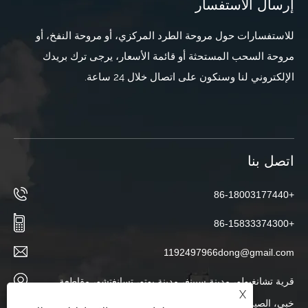
إرسال الاستفسار
للاستفسارات حول مروحة الطرد المركزي، أو مروحة النفخ، أو
مروحة السحب المستحثة أو قائمة الأسعار، يرجى ترك بريدك
الإلكتروني لنا وسنكون على اتصال خلال 24 ساعة.
اتصل بنا
+86-18003177440
+86-15833374300
1192497966dong@gmail.com
قرية تشانغبولو، مدينة سيينغ، مدينة بوتو، تسانغتشو، مقاطعة
X
خبي، الصين