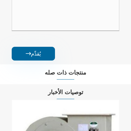
يُقدِّم

منتجات ذات صله


توصيات الأخبار
كيفية اختيار مروحة طرد مركزي عالية الكفاءة
وموفرة للطاقة: دليل الاختيار الاحترافي لمروحة