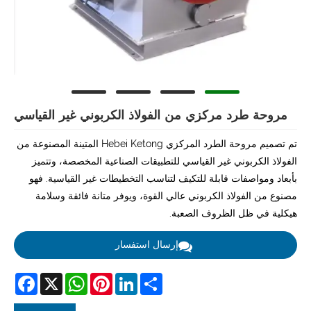
مروحة طرد مركزي من الفولاذ الكربوني غير القياسي
تم تصميم مروحة الطرد المركزي Hebei Ketong المتينة المصنوعة من
الفولاذ الكربوني غير القياسي للتطبيقات الصناعية المخصصة، وتتميز
بأبعاد ومواصفات قابلة للتكيف لتناسب التخطيطات غير القياسية. فهو
مصنوع من الفولاذ الكربوني عالي القوة، ويوفر متانة فائقة وسلامة
هيكلية في ظل الظروف الصعبة.
إرسال استفسار
acebook
WhatsApp
X
Pinterest
LinkedIn
Share