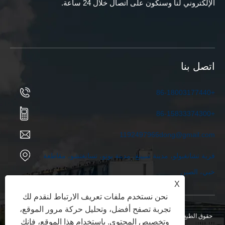
الإلكتروني لنا وسنكون على اتصال خلال 24 ساعة.
اتصل بنا
+86-18003177440
+86-15833374300
1192497966dong@gmail.com
قرية تشانغبولو، مدينة سيينغ، مدينة بوتو، تسانغتشو، مقاطعة
خبي، الصين
X
نحن نستخدم ملفات تعريف الارتباط لنقدم لك
تجربة تصفح أفضل، وتحليل حركة مرور الموقع،
حقوق الطبع والنشر © 2025 شركة Hebei Ketong لمعدات حماية البيئة المحدودة.
وتخصيص المحتوى. باستخدام هذا الموقع، فإنك