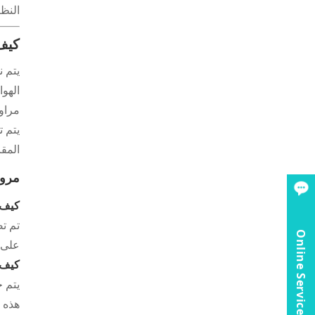
النظ
كيف 
يتم ن
الهوا
مراوح
يتم ت
المقا
مروح
كيف 
تم ت
Online Service
على 
كيف 
يتم ح
هذه ا