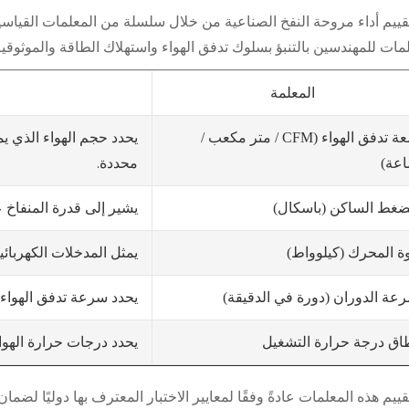
تقييم أداء مروحة النفخ الصناعية من خلال سلسلة من المعلمات القياس
مات للمهندسين بالتنبؤ بسلوك تدفق الهواء واستهلاك الطاقة والموثوقية
المعلمة
يحدد حجم الهواء الذي 
سعة تدفق الهواء (CFM / متر مكعب /
محددة.
عة)
يشير إلى قدرة المنفاخ 
ضغط الساكن (باسكال)
يمثل المدخلات الكهربائي
ة المحرك (كيلوواط)
يحدد سرعة تدفق الهواء
عة الدوران (دورة في الدقيقة)
يحدد درجات حرارة الهوا
اق درجة حرارة التشغيل
قييم هذه المعلمات عادةً وفقًا لمعايير الاختبار المعترف بها دوليًا لض