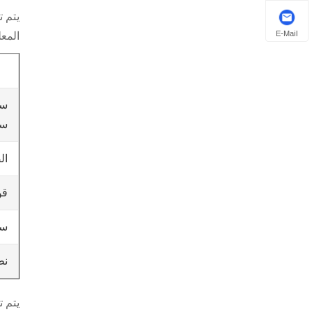
يتم 
E-Mail
المعل
سا
ال
قو
سر
نط
يتم ت