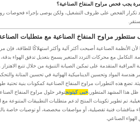
رة يجب فحص مراوح المنفاخ الصناعية؟
د تكرار الفحص على ظروف التشغيل، ولكن يوصى بإجراء فحوصات روتين
ستقر.
ستتطور مراوح المنفاخ الصناعية مع متطلبات الصناعة
 لأن الأنظمة الصناعية أصبحت أكثر آلية وأكثر استهلاكًا للطاقة، فإن مر
. التكامل مع محركات التردد المتغير يسمح بتعديل تدفق الهواء بدقة، 
 المراقبة المتقدمة على تمكين الصيانة التنبؤية من خلال تتبع الاهتزاز
 هندسة المواد وتحسين الديناميكية الهوائية في تحسين المتانة والتحك
ثة. تضع هذه التطورات مراوح المنفاخ الصناعية كمكونات بنية تحتية طويل
ظل هذا المشهد المتطور،
خبى كيتونج
توفر حلول مراوح المنفاخ الصناعي
غيلية. تم تطوير تكوينات المنتج لدعم متطلبات التطبيقات المتنوعة م
اء مناقشات فنية تفصيلية، أو مواصفات مخصصة، أو توصيات خاصة بال
الهواء الصناعي.