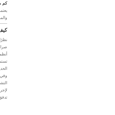
كم م
يعتم
والم
كيف 
نظرًا
صرامة
أنظمة
تستمر
الحدي
وفي 
التش
لإجر
تدفق 