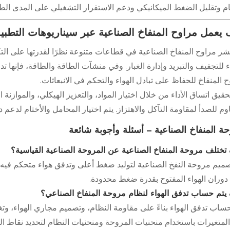
ام وتقليل الضغط الميكانيكي ودعم الاستقرار التشغيلي على المدى الط
يعمل مراوح المنفاخ الصناعية عبر سيناريوهات التطبي
شر مراوح المنفاخ الصناعية في قطاعات متنوعة نظرًا لقدرتها على التكي
ء للتجفيف والتبريد وإدارة الغبار. وفي منشآت الطاقة والطاقة، فإنها تدع
 المنفاخ للحفاظ على تبادل الهواء والتحكم في الانبعاثات.
حقيق اتساق الأداء من خلال اختيار المواد، والتعزيز الهيكلي، والموازنة ال
وم للصدأ لمقاومة التآكل والاهتزاز. يتم اختيار المحامل والأختام لدعم 
ة المنفاخ الصناعية – أسئلة وأجوبة شائعة
تختلف مروحة المنفاخ الصناعية عن المروحة الصناعية القياسية؟
صميم مروحة النفخ الصناعية لتوليد ضغط أعلى وتدفق هواء متحكم فيه د
دوران الهواء المفتوح بقدرة ضغط محدودة.
يتم حساب تدفق الهواء لنظام مروحة المنفاخ الصناعي؟
ساب تدفق الهواء بناءً على مقاومة النظام، وتصميم مجاري الهواء، وتغي
لمتغيرات باستخدام منحنيات المروحة ومنحنيات النظام لتحديد نقاط ال