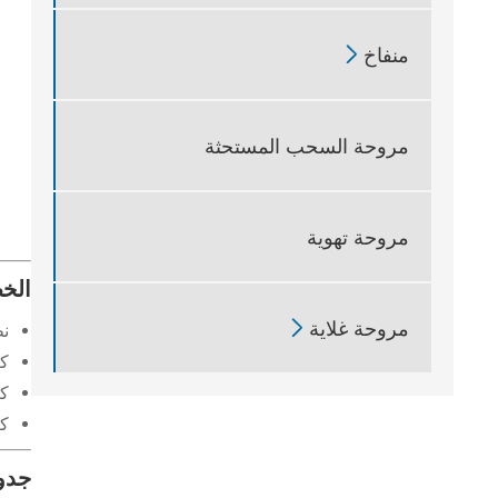

منفاخ
مروحة السحب المستحثة
مروحة تهوية
الخ

مروحة غلاية
نظ
كي
كي
كي
جدو