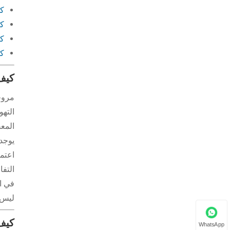
كي
كي
كي
كي
كيف 
مروح
التهو
المعق
يوجد
اعتما
التفا
في ال
ليس 
كيف 
WhatsApp