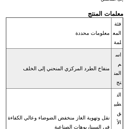
معلمات المنتج
فئة
المع
معلومات محددة
لمة
اس
م
منفاخ الطرد المركزي المنحني إلى الخلف
المن
تج
الت
طبي
ق
نقل وتهوية الغاز منخفض الضوضاء وعالي الكفاءة
الأ
في السيناريوهات الصناعية