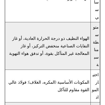
سا
س
ي
متو
س
الهواء النظيف ذو درجة الحرارة العادية، أو غاز
طة
النفايات الصناعية منخفض التركيز، أو غاز
منا
المعالجة غير المتآكل بقوة، أو تدفق هواء التهوية
سب
ة
اختي
ار
المكونات الأساسية (المكره، الغلاف): فولاذ عالي
المو
القوة مقاوم للتآكل
اد