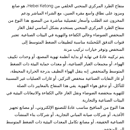
منفاخ الطرد المركزي المنحني الخلفي من Hebei Ketong، هو صانع
ومزود على نطاق واسع مقره الصين، مع الشراء المباشر ودعم
المخزون عند الطلب وأسعار تفضيلية مباشرة من المصنع. هذا النوع من
منفاخ الطرد المركزي المنحني يستخدم بشكل أساسي لنقل الغاز
المنخفض الضوضاء وعالي الكفاءة والتهوية في البيئات الصناعية. تعتبر
قنوات التدفق المُحسّنة مناسبة لتطبيقات الضغط المتوسط ​​إلى
المنخفض وتوفر خيارات تركيب مرنة.
يتم تركيبه عادةً في نهاية أو بداية أنظمة تهوية المصنع، أو وحدات تكييف
الهواء، أو مجمعات الغبار الصناعية، أو معدات حماية البيئة ذات الضغط
المتوسط ​​والمنخفض. إنه ينقل الهواء النظيف بدرجة الحرارة المحيطة،
أو غاز النفايات الصناعية منخفض التركيز، أو غازات العمليات غير المسببة
للتآكل، أو تدفق هواء التهوية. يفي هذا المنفاخ بالمعايير ذات الصلة
للتهوية منخفضة الضوضاء ونقل الغاز عالي الكفاءة والانبعاثات البيئية في
البيئات الصناعية والتجارية.
هذا النوع من المنافيخ مناسب عادةً للتصنيع الإلكتروني، أو مصانع تجهيز
الأغذية، أو شركات صيانة المباني التجارية، أو شركات بناء المنشآت
الصناعية الخفيفة، أو مصانع تكامل المعدات البيئية ذات الضغط المتوسط
​​إلى المنخفض.