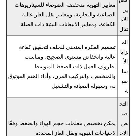
معايير التهوية منخفضة الضوضاء للسيناريوهات
ير
الصناعية والتجارية، ومعايير نقل الغاز عالية
الام
الكفاءة، ومعايير الانبعاثات البيئية ذات الصلة
تثال
الم
تصميم المكره المنحني للخلف لتحقيق كفاءة
زايا
عالية وانخفاض مستوى الضجيج، ومناسب
الأ
لظروف العمل ذات الضغط المتوسط ​​
سا
والمنخفض، والتركيب المرن، وأداء الختم الموثوق
سي
به، وسهولة الصيانة والتشغيل
ة
التخ
صي
ص
يمكن تخصيص معلمات حجم الهواء والضغط وفقًا
الاخ
لاحتياجات التهوية ونقل الغاز المحددة