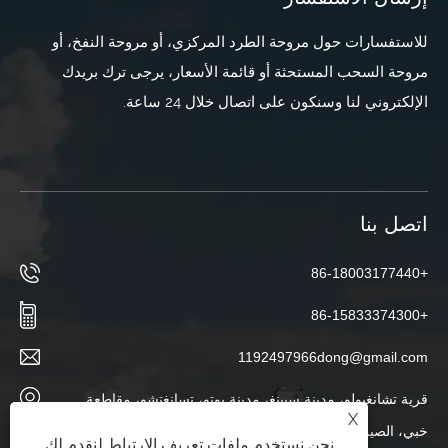
للاستفسارات حول مروحة الطرد المركزي، أو مروحة النفخ، أو
مروحة السحب المستحثة أو قائمة الأسعار، يرجى ترك بريدك
الإلكتروني لنا وسنكون على اتصال خلال 24 ساعة.
اتصل بنا
+86-18003177440
+86-15833374300
1192497966dong@gmail.com
قرية تشانغبولو، مدينة سيينغ، مدينة بوتو، تسانغتشو، مقاطعة
X
خبي، الصين
نحن نستخدم ملفات تعريف الارتباط لنقدم لك