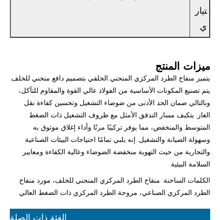
تيار
ي
ميزات المنتج
يتميز منفاخ الطرد المركزي المنحني الخلفي بتصميم دافع منحني للخلف.
يتم تصنيع المكونات الأساسية من الفولاذ عالي القوة والمقاوم للتآكل،
وبالتالي ضمان الحد الأدنى من ضوضاء التشغيل وتحسين كفاءة نقل
الغاز. يتكيف مسار التدفق الأمثل مع ظروف التشغيل ذات الضغط
المتوسط ​​والمنخفض، مما يوفر تركيبًا مرنًا وأداء إغلاق موثوق به
وسهولة الصيانة والتشغيل. إنه يلبي تمامًا احتياجات البيئات الصناعية
والتجارية من حيث التهوية منخفضة الضوضاء وعالية الكفاءة ومعايير
السلامة البيئية.
الكلمات الساخنة: منفاخ الطرد المركزي المنحني للخلف، مورد منفاخ
الطرد المركزي الصناعي، مروحة الطرد المركزي ذات الضغط العالي
الفئة ذات الصلة