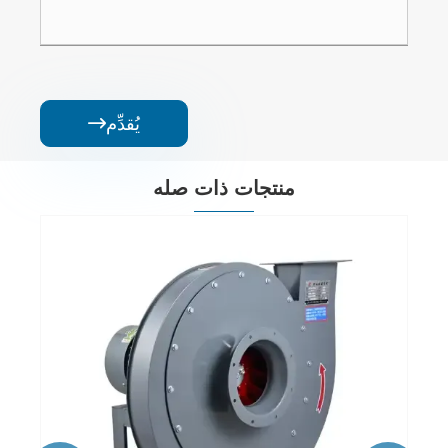
يُقدِّم

منتجات ذات صله
منفاخ طرد مركزي ذو مدخل مزدوج
عرض المزيد >>