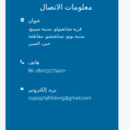
معلومات الاتصال
عنوان

قرية تشانغبولو، مدينة سيينغ،
مدينة بوتو، تسانغتشو، مقاطعة
خبي، الصين
هاتف

+86-18003177440
بريد إلكتروني

1192497966dong@gmail.com