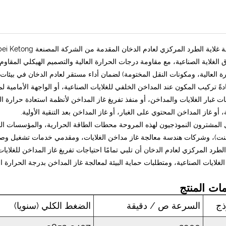
 الغلاية الصناعية، مع مقاومة درجات الحرارة العالية والتصميم الهيكلي المقاو
ة العالية، ومكونات النقل المختومة) لضمان أداء مستقر لعادم الدخان في بيئات 
دةً تركيب المكون عند المداخن الخلفي للغلايات الصناعية، أو الواجهة الأمامية ل
 غبار الغلايات والمداخن، أو منفذ تفريغ غاز المداخن لأنظمة استعادة حرارة ا
ة، أو غاز المداخن المحتوي على الغبار، أو غاز المداخن بعد التنقية الأولية.
المشترون النموذجيون لهذه المروحة محطات الطاقة الحرارية، والمؤسسات الص
نت)، وشركات هندسة معالجة غاز مداخن الغلايات، ومقدمي خدمات تشغيل وصيانة
الطرد المركزي لعادم الدخان أن تلبي تمامًا احتياجات تفريغ غاز المداخن للغلايات
لغلايات الصناعية، ومتطلبات حماية البيئة لمعالجة غاز المداخن بدرجة الحرارة ا
ات المنتج
ذج
السرعة ص / دقيقة
الضغط الكلي (سنويا)