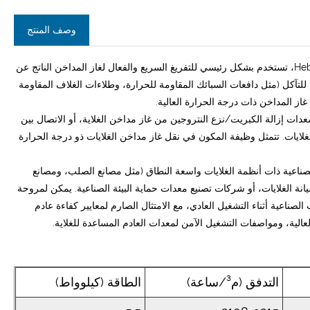
وصف المنتج
مروحة غلاية الطرد المركزي لعادم الدخان المقدمة من الشركة المصنعة Hebei Ketong، تستخدم بشكل رئيسي للتفريغ السريع والفعال لغاز المداخن الناتج عن
م للتآكل (مثل دافعات السبائك المقاومة للحرارة، وطلاءات الغلاف المقاومة
غاز المداخن ذات درجة الحرارة العالية.
معدات إزالة الكبريت/نزع النتروجين من غاز مداخن الغلاية، أو الاتصال بين
لغلايات. تتمثل وظيفة المكون في نقل غاز مداخن الغلايات ذو درجة الحرارة
ناعية ذات أنظمة الغلايات واسعة النطاق (مثل مصانع الصلب، ومصانع
 الغلايات، أو شركات تصنيع معدات حماية البيئة الصناعية. يمكن لمروحة
 الصناعية أثناء التشغيل العادي، مع الامتثال الصارم لمعايير كفاءة عادم
لعالية، ومواصفات التشغيل الآمن لمعدات العادم المساعدة للغلاية.
التدفق (م³/ساعة)
الطاقة (كيلوواط)