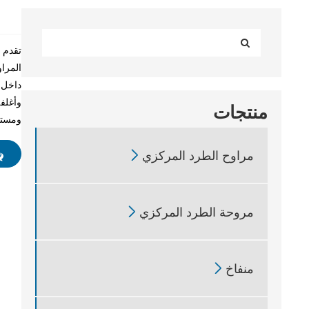
المراو
داخل 
وأغلف
منتجات
ومستقر

مراوح الطرد المركزي

مروحة الطرد المركزي

منفاخ