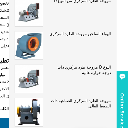
مروحة الطرد المركزي من النوع D
تخضع 
2.شك
السحب
3. م
شديدة 
الهواء الساخن مروحة الطرد المركزي
4.مت
(على سبيل المثال، 5
تطبي
النوع D مروحة طرد مركزي ذات
تعتبر
درجة حرارة عالية
1. توليد البخار الصناعي: يستخدم بشكل أساسي لمعالجة غاز المداخن في غلايات الفحم بقدرة تتراوح من 1 إلى 35 طنًا في الساعة.
2.تش
الاحتر
Online Service
3. الحرارة الصناعية العامة: توفر قدرة العادم للأفران الصناعية وأنظمة التدفئة المختلفة التي تولد غاز المداخن.
مروحة الطرد المركزي الصناعية ذات
الضغط العالي
الكلم