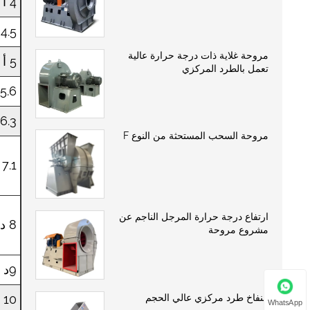
4 أ
4.5 أ
مروحة غلاية ذات درجة حرارة عالية
5 أ
تعمل بالطرد المركزي
5.6 أ
6.3 أ
مروحة السحب المستحثة من النوع F
7.1 أ
ارتفاع درجة حرارة المرجل الناجم عن
8 د
مشروع مروحة
9د
منفاخ طرد مركزي عالي الحجم
10 د
WhatsApp