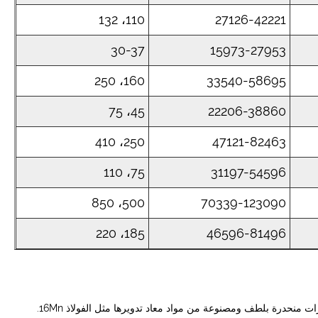
110، 132
27126-42221
30-37
15973-27953
160، 250
33540-58695
45، 75
22206-38860
250، 410
47121-82463
75، 110
31197-54596
500، 850
70339-123090
185، 220
46596-81496
1.وحدة التبديل والقيادة المتقدمة: تم تصميم المفتاح ونواة المروحة بدقة، وتتميز بشفرات منحدرة بلطف ومصنوعة من مواد معاد تدويرها مثل الفولاذ 16Mn.